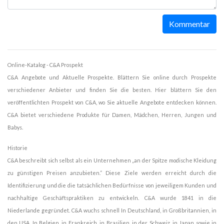
Kommentar
Online-Katalog - C&A Prospekt
C&A Angebote und Aktuelle Prospekte. Blättern Sie online durch Prospekte
verschiedener Anbieter und finden Sie die besten. Hier blättern Sie den
veröffentlichten Prospekt von C&A, wo Sie aktuelle Angebote entdecken können.
C&A bietet verschiedene Produkte für Damen, Mädchen, Herren, Jungen und
Babys.
Historie
C&A beschreibt sich selbst als ein Unternehmen „an der Spitze modische Kleidung
zu günstigen Preisen anzubieten.“ Diese Ziele werden erreicht durch die
Identifizierung und die die tatsächlichen Bedürfnisse von jeweiligem Kunden und
nachhaltige Geschäftspraktiken zu entwickeln. C&A wurde 1841 in die
Niederlande gegründet. C&A wuchs schnell In Deutschland, in Großbritannien, in
den USA, In Belgien, in Frankreich, in Brasilien, in der Schweiz, in Japan sowie in