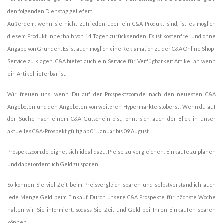
den folgenden Dienstag geliefert.
Außerdem, wenn sie nicht zufrieden über ein C&A Produkt sind, ist es möglich
diesem Produkt innerhalb von 14 Tagen zurücksenden. Es ist kostenfrei und ohne
Angabe von Gründen. Es ist auch möglich eine Reklamation zu der C&A Online Shop-
Service zu klagen. C&A bietet auch ein Service für Verfügbarkeit Artikel an wenn
ein Artikel lieferbar ist.
Wir freuen uns, wenn Du auf der Prospektzoom.de nach den neuesten C&A
Angeboten und den Angeboten von weiteren Hypermärkte stöberst! Wenn du auf
der Suche nach einem C&A Gutschein bist, lohnt sich auch der Blick in unser
aktuelles C&A-Prospekt gültig ab 01 Januar bis 09 August.
Prospektzoom.de eignet sich ideal dazu, Preise zu vergleichen, Einkäufe zu planen
und dabei ordentlich Geld zu sparen.
So können Sie viel Zeit beim Preisvergleich sparen und selbstverständlich auch
jede Menge Geld beim Einkauf. Durch unsere C&A Prospekte für nächste Woche
halten wir Sie informiert, sodass Sie Zeit und Geld bei Ihren Einkäufen sparen
können.