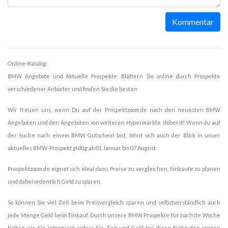
Kommentar
Online-Katalog
BMW Angebote und Aktuelle Prospekte. Blättern Sie online durch Prospekte
verschiedener Anbieter und finden Sie die besten
Wir freuen uns, wenn Du auf der Prospektzoom.de nach den neuesten BMW
Angeboten und den Angeboten von weiteren Hypermärkte stöberst! Wenn du auf
der Suche nach einem BMW Gutschein bist, lohnt sich auch der Blick in unser
aktuelles BMW-Prospekt gültig ab 01 Januar bis 07 August.
Prospektzoom.de eignet sich ideal dazu, Preise zu vergleichen, Einkäufe zu planen
und dabei ordentlich Geld zu sparen.
So können Sie viel Zeit beim Preisvergleich sparen und selbstverständlich auch
jede Menge Geld beim Einkauf. Durch unsere BMW Prospekte für nächste Woche
halten wir Sie informiert, sodass Sie Zeit und Geld bei Ihren Einkäufen sparen