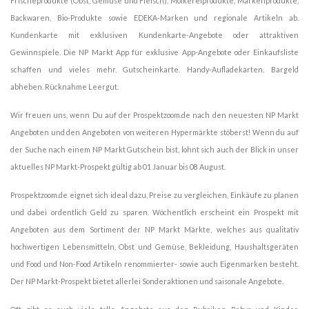
Frischeprodukte (Obst, Gemüse und Fleisch), Molkereiprodukte, Markenprodukte,
Backwaren, Bio-Produkte sowie EDEKA-Marken und regionale Artikeln ab.
Kundenkarte mit exklusiven Kundenkarte-Angebote oder attraktiven
Gewinnspiele. Die NP Markt App für exklusive App-Angebote oder Einkaufsliste
schaffen und vieles mehr. Gutscheinkarte. Handy-Aufladekarten. Bargeld
abheben. Rücknahme Leergut.
Wir freuen uns, wenn Du auf der Prospektzoom.de nach den neuesten NP Markt
Angeboten und den Angeboten von weiteren Hypermärkte stöberst! Wenn du auf
der Suche nach einem NP Markt Gutschein bist, lohnt sich auch der Blick in unser
aktuelles NP Markt-Prospekt gültig ab 01 Januar bis 08 August.
Prospektzoom.de eignet sich ideal dazu, Preise zu vergleichen, Einkäufe zu planen
und dabei ordentlich Geld zu sparen. Wöchentlich erscheint ein Prospekt mit
Angeboten aus dem Sortiment der NP Markt Märkte, welches aus qualitativ
hochwertigen Lebensmitteln, Obst und Gemüse, Bekleidung, Haushaltsgeräten
und Food und Non-Food Artikeln renommierter- sowie auch Eigenmarken besteht.
Der NP Markt-Prospekt bietet allerlei Sonderaktionen und saisonale Angebote.