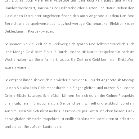
Oft gibt es auch viele tolle Angebote aus den Rubriken Babys und Kinder,
Handwerkerbedarf, Haushalt und Dekoration oder Garten und Natur. Neben den
klassischen Discounter-Angeboten finden sich auch Angebote aus dem Non-Food
Bereich, wie beispielsweise qualitativ hochwertige Küchenartikel, Elektronik oder
Bekleidung im Prospekt wieder.
So können Sie viel Zeit beim Preisvergleich sparen und selbstverständlich auch
jede Menge Geld beim Einkauf. Durch unsere NP Markt Prospekte für nächste
Woche halten wir Sie informiert, sodass Sie Zeit und Geld bei Ihren Einkäufen
sparen können.
So entgeht ihnen sicherlich nie wieder eines der NP Markt Angebote ab Montag.
Lassen Sie also kein Geld mehr durch die Finger gleiten und nutzen Sie unsere
Online-Blätterkataloge. Schließlich können Sie sich durch die Online-Prospekte
alle möglichen Informationen, die Sie benötigen, schnell und praktisch abrufen.
Auch müssen Sie sich nicht mehr alle Prospekte per Post zuschicken lassen. Dank
den digitalen NP Markt Prospekten ist endlich Schluss mit überfüllten Briefkästen.
und bleiben Sie auf dem Laufenden.