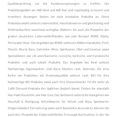
Qualitätsprüfung, um die Kundenerwartungen zu treffen. Die
Produktangebote von Aldi Nord und Aldi Sud sind regelmäßig erneuert und
erweitert, deswegen bieten sie viele innovative Produkte an. Diese
Produktauswahl umfasst Lebensmittel, Haushaltswaren und gleichzeitig sind
Elektronikartikel manchmal verfügbar. Blättern Sie auch die Prospekte der
großen deutschen Lebensmittelhändler, wie zum Beispiel REWE, Edeka,
Penny oder Real. Die Angebote von REWE umfassen Molkereiprodukte, Fisch,
Fleisch, Wurst, Käse, Getränke, Wein, Spirituosen, Obst und Gemüse sowie
Spezialitäten, wie z.B. amerikanische, russische, türkische und französische
Produkte, und auch Lokale Produkte. Das Angebote bei Real umfasst
hochwertige Eigenmarken, sind diese Marken real,- Selection, die eine
Reihe von Produkten mit Premiumqualität umfasst, real,- BIO für ihre
hochwertige BIO Produkte sowie auch ihre Discountmarke TiP, die mehr als
1.600 Discount-Produkte des täglichen Bedarfs bietet. Finden Sie ebenfalls
Non-Food Discounter, wie Mäc-Geiz. Das Sortiment umfasst die Kategorien von
Haushalt & Reinigung, Schreibwaren für Schule und Büro, Spielwaren,
Drogeriebedarf, Tiernahrung sowie auch Kosmetik & Accessoires. Können Sie
auch den Prospekt der Futtermittelkette Fressnapf durchsehen, in der Sie